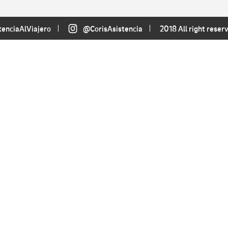
tenciaAlViajero
@CorisAsistencia
2018 All right reser
AYUDA
Consejos útiles
P
Preguntas Frecuentes
C
¿Necesitas Asistencia?