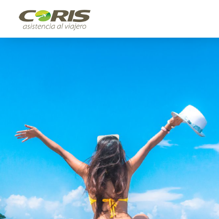
[[snippet.template.icons]]