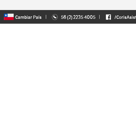
Cambiar País
56 (2) 2235 4005
/CorisAsis
NAVEGACIÓN
Inicio
Acerca de Coris
Planes de asistencia
Contáctanos