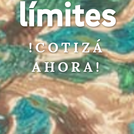
límites
!COTIZÁ
AHORA!