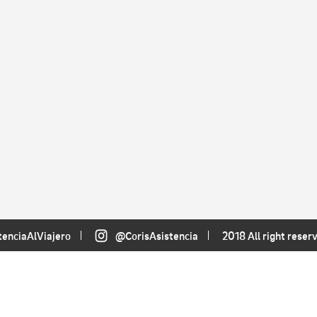
tenciaAlViajero
@CorisAsistencia
2018 All right reser
AYUDA
Consejos útiles
P