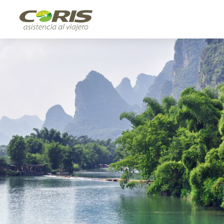
[[snippet.template.icons]]