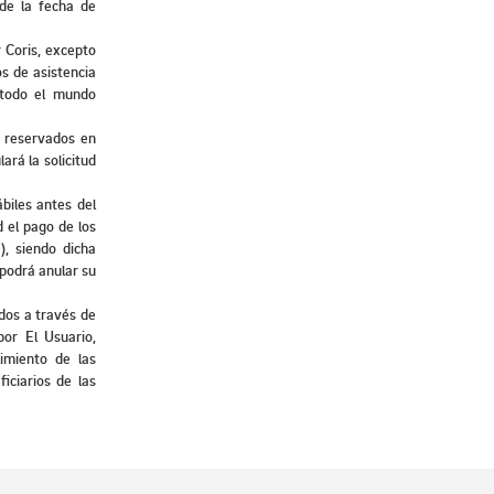
 de la fecha de
r Coris, excepto
os de asistencia
n todo el mundo
s reservados en
lará la solicitud
biles antes del
d el pago de los
), siendo dicha
 podrá anular su
ados a través de
por El Usuario,
imiento de las
iciarios de las