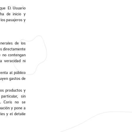
 que El Usuario
ha de inicio y
 los pasajeros y
enerales de los
dos directamente
ue no contengan
a veracidad ni
enta al público
luyen gastos de
tos productos y
particular, sin
o. Coris no se
mación y pone a
les y el detalle