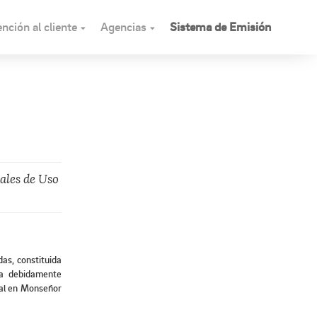
nción al cliente
Agencias
Sistema de Emisión
ales de Uso
das, constituida
ra debidamente
ial en Monseñor