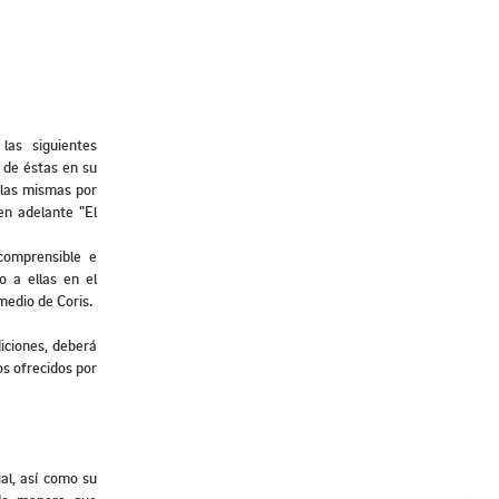
las siguientes
 de éstas en su
 las mismas por
en adelante "El
comprensible e
o a ellas en el
edio de Coris.
iciones, deberá
os ofrecidos por
al, así como su