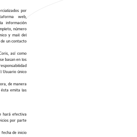
rcializados por
taforma web,
la información
ompleto, número
nico y mail del
 de un contacto
Coris, así como
se basan en los
responsabilidad
El Usuario único
dora, de manera
 ésta emita las
se hará efectiva
icios por parte
 fecha de inicio