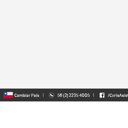
Cambiar País
56 (2) 2235 4005
/CorisAsis
NAVEGACIÓN
Inicio