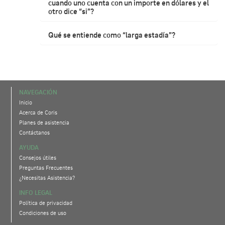
cuando uno cuenta con un importe en dólares y el
otro dice “si”?
Qué se entiende como “larga estadía”?
NAVEGACIÓN
Inicio
Acerca de Coris
Planes de asistencia
Contáctanos
AYUDA
Consejos útiles
Preguntas Frecuentes
¿Necesitas Asistencia?
INFO LEGAL
Política de privacidad
Condiciones de uso