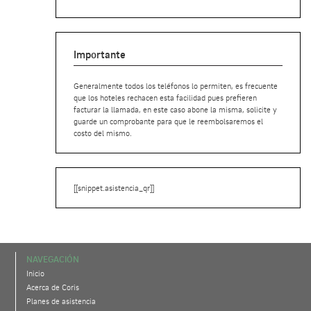
Importante
Generalmente todos los teléfonos lo permiten, es frecuente
que los hoteles rechacen esta facilidad pues prefieren
facturar la llamada, en este caso abone la misma, solicite y
guarde un comprobante para que le reembolsaremos el
costo del mismo.
[[snippet.asistencia_qr]]
NAVEGACIÓN
Inicio
Acerca de Coris
Planes de asistencia