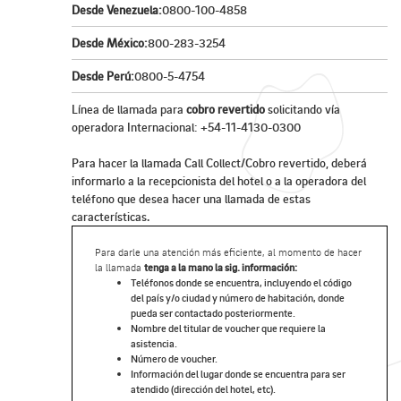
Desde Venezuela:
0800-100-4858
Desde México:
800-283-3254
Desde Perú:
0800-5-4754
Línea de llamada para
cobro revertido
solicitando vía
operadora Internacional: +54-11-4130-0300
Para hacer la llamada Call Collect/Cobro revertido, deberá
informarlo a la recepcionista del hotel o a la operadora del
teléfono que desea hacer una llamada de estas
características.
Para darle una atención más eficiente, al momento de hacer
la llamada
tenga a la mano la sig. información:
Teléfonos donde se encuentra, incluyendo el código
del país y/o ciudad y número de habitación, donde
pueda ser contactado posteriormente.
Nombre del titular de voucher que requiere la
asistencia.
Número de voucher.
Información del lugar donde se encuentra para ser
atendido (dirección del hotel, etc).