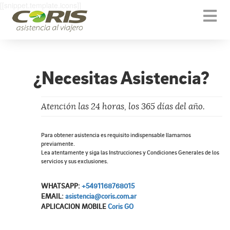
[[snippet.template.icons]]
Togg
navi
¿Necesitas Asistencia?
Atención las 24 horas, los 365 días del año.
Para obtener asistencia es requisito indispensable llamarnos
previamente.
Lea atentamente y siga las Instrucciones y Condiciones Generales de los
servicios y sus exclusiones.
WHATSAPP:
+5491168768015
EMAIL:
asistencia@coris.com.ar
APLICACION MOBILE
Coris GO